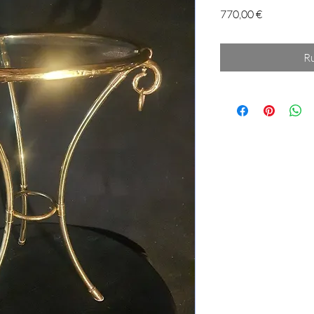
Prix
770,00 €
Ru