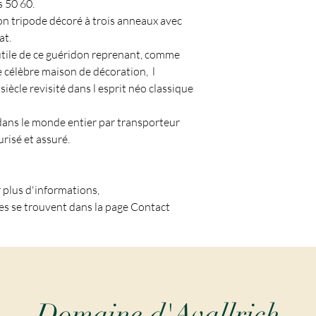
 50 60. 
n tripode décoré à trois anneaux avec 
t. 
 utile de ce guéridon reprenant, comme 
e célèbre maison de décoration,  l 
siècle revisité dans l esprit néo classique 
 dans le monde entier par transporteur 
risé et assuré. 
r plus d'informations,
s se trouvent dans la page Contact
Domaine d'Avallrich