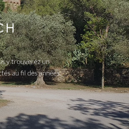
CH
us y trouverez un
és au fil des années.