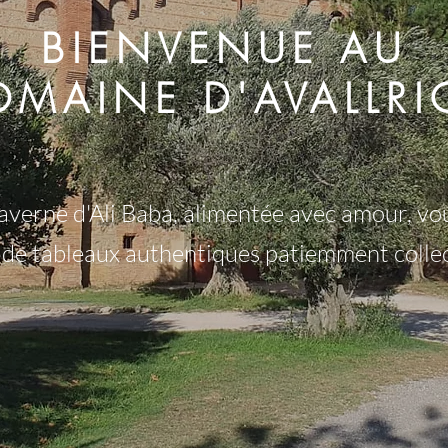
BIENVENUE AU
OMAINE D'AVALLRI
averne d'Ali Baba, alimentée avec amour, vo
 de tableaux authentiques patiemment collect