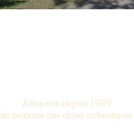
Antiquaire depuis 1989
 de proposer des objets authentiques