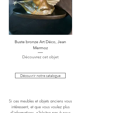
Buste bronze Art Déco, Jean
Lampe Cuir Jacqu
Mermoz
Découvrez cet objet
Découvrir notre catalogue
Si ces meubles et objets anciens vous
intéressent, et que vous voulez plus
d'informations, n'hésitez pas à nous