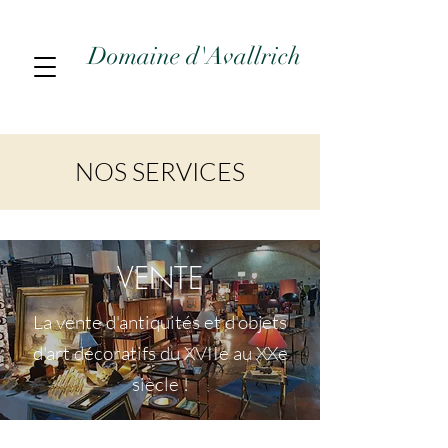
Domaine d'Avallrich
NOS SERVICES
VENTE
La vente d'antiquités et d'objets
d'art décoratifs du XVIIe au XXe
siècle !