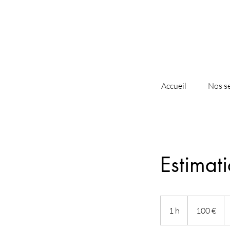
Accueil
Nos se
Estimat
100
euros
1 h
1
100 €